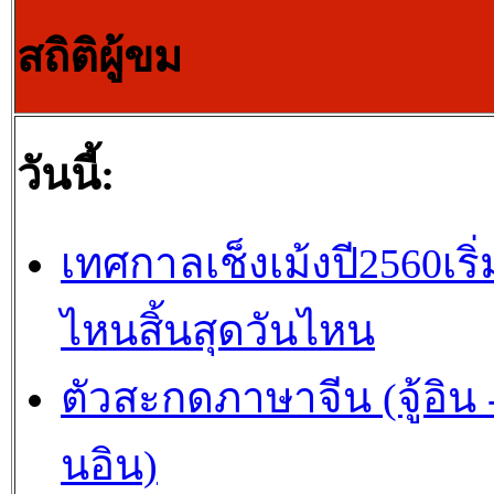
สถิติผู้ขม
วันนี้:
เทศกาลเช็งเม้งปี2560เริ่
ไหนสิ้นสุดวันไหน
ตัวสะกดภาษาจีน (จู้อิน -
นอิน)