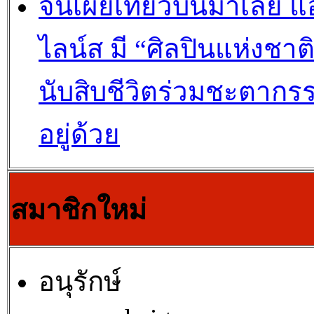
จีนเผยเที่ยวบินมาเลย์ แ
ไลน์ส มี “ศิลปินแห่งชาต
นับสิบชีวิตร่วมชะตากร
อยู่ด้วย
สมาชิกใหม่
อนุรักษ์