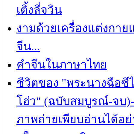
เติ้งลี่จวิน
งามด้วยเครื่องแต่งกาย
จีน...
คำจีนในภาษาไทย
ชีวิตของ "พระนางฉือซีไ
โฮ่ว" (ฉบับสมบูรณ์-จบ)
ภาพถ่ายเพียบอ่านได้อย่