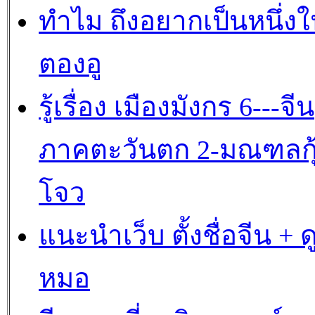
ทำไม ถึงอยากเป็นหนึ่ง
ตองอู
รู้เรื่อง เมืองมังกร 6---จีน
ภาคตะวันตก 2-มณฑลกุ
โจว
แนะนำเว็บ ตั้งชื่อจีน + ด
หมอ