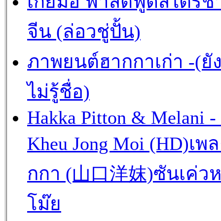
เกี้ยมอี๋ ฟาสต์ฟู้ดสไตร์ช
จีน (ล่อวชู่ปั้น)
ภาพยนต์ฮากกาเก่า -(ยั
ไม่รู้ชื่อ)
Hakka Pitton & Melani -
Kheu Jong Moi (HD)เพ
กกา (山口洋妺)ซันเค่วห
โม๊ย