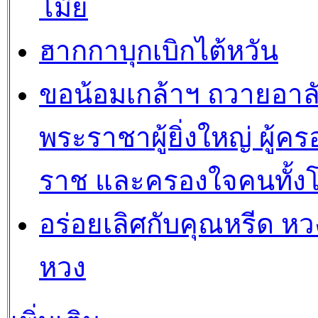
โม๊ย
ฮากกาบุกเบิกไต้หวัน
ขอน้อมเกล้าฯ ถวายอาล
พระราชาผู้ยิ่งใหญ่ ผู้คร
ราช และครองใจคนทั้ง
อร่อยเลิศกับคุณหรีด หวง
หวง