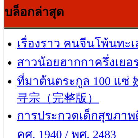
บล็อกล่าสุด
เรื่องราว คนจีนโพ้นทะเ
สาวน้อยฮากกาครึ่งเยอร
ที่มาต้นตระกูล 100 แซ
寻宗（完整版）
การประกวดเด็กสุขภาพด
คศ. 1940 / พศ. 2483