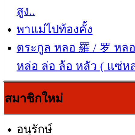
สูง..
พาแม่ไปท้องคั้ง
ตระกูล หลอ 羅 / 罗 หล
หล่อ ล่อ ล้อ หลัว ( แซ่ห
สมาชิกใหม่
อนุรักษ์