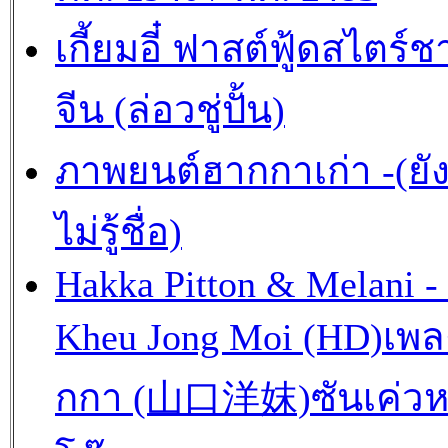
เกี้ยมอี๋ ฟาสต์ฟู้ดสไตร์ช
จีน (ล่อวชู่ปั้น)
ภาพยนต์ฮากกาเก่า -(ยั
ไม่รู้ชื่อ)
Hakka Pitton & Melani -
Kheu Jong Moi (HD)เพ
กกา (山口洋妺)ซันเค่วห