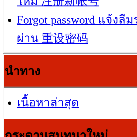
ใหม่ 注册新帐号
Forgot password แจ้งลืม
ผ่าน 重设密码
นำทาง
เนื้อหาล่าสุด
กระดานสนทนาใหม่