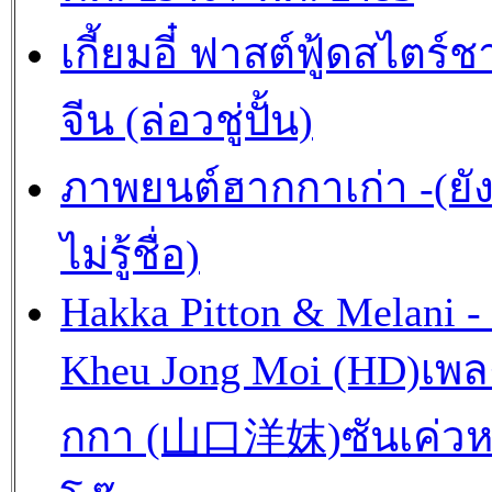
เกี้ยมอี๋ ฟาสต์ฟู้ดสไตร์ช
จีน (ล่อวชู่ปั้น)
ภาพยนต์ฮากกาเก่า -(ยั
ไม่รู้ชื่อ)
Hakka Pitton & Melani -
Kheu Jong Moi (HD)เพ
กกา (山口洋妺)ซันเค่วห