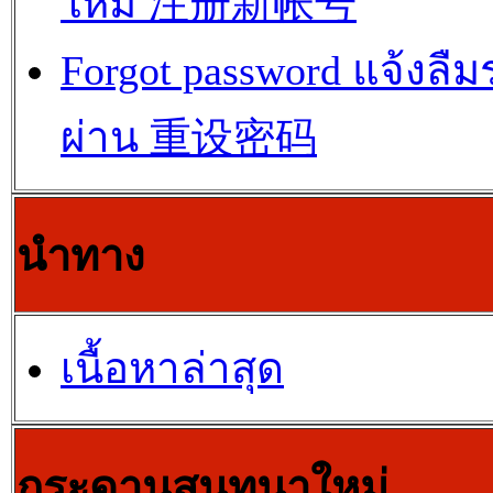
ใหม่ 注册新帐号
Forgot password แจ้งลืม
ผ่าน 重设密码
นำทาง
เนื้อหาล่าสุด
กระดานสนทนาใหม่