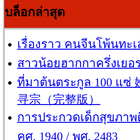
บล็อกล่าสุด
เรื่องราว คนจีนโพ้นทะเ
สาวน้อยฮากกาครึ่งเยอร
ที่มาต้นตระกูล 100 แซ
寻宗（完整版）
การประกวดเด็กสุขภาพด
คศ. 1940 / พศ. 2483