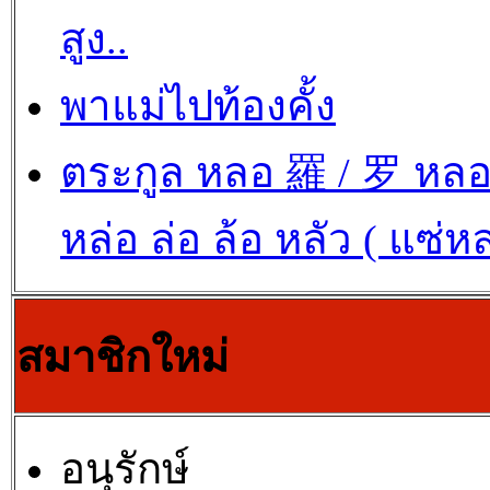
สูง..
พาแม่ไปท้องคั้ง
ตระกูล หลอ 羅 / 罗 หล
หล่อ ล่อ ล้อ หลัว ( แซ่ห
สมาชิกใหม่
อนุรักษ์