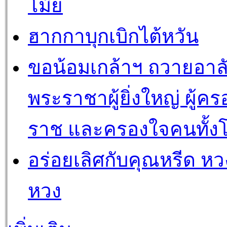
โม๊ย
ฮากกาบุกเบิกไต้หวัน
ขอน้อมเกล้าฯ ถวายอาล
พระราชาผู้ยิ่งใหญ่ ผู้คร
ราช และครองใจคนทั้ง
อร่อยเลิศกับคุณหรีด หวง
หวง