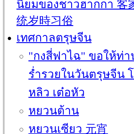
นิยมของชาวฮากกา 
统岁時习俗
เทศกาลตรุษจีน
"กงสี่ฟาไฉ" ขอให้ท่า
ร่ำรวยในวันตรุษจีน 
หลิว เต๋อหัว
หยวนต้าน
หยวนเซียว 元宵