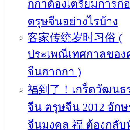
กกาต้องเตรียมการก่
ตรุษจีนอย่างไรบ้าง
客家传统岁时习俗 (
ประเพณีเทศกาลของ
จีนฮากกา )
福到了！เกร็ดวัฒนธ
จีน ตรุษจีน 2012 อักษ
จีนมงคล 福 ต้องกลับห