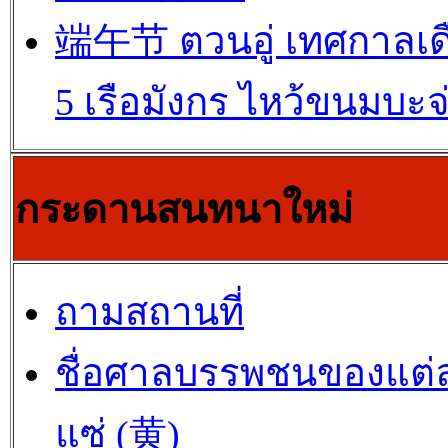
端午节 ตวนอู่ เทศกาลเด
5 เรือมังกร ไหว้ขนมบะจ
กระดานสนทนาใหม่
ถามสถานที่
ชื่อศาลบรรพชนของแต่
แซ่ (黄)