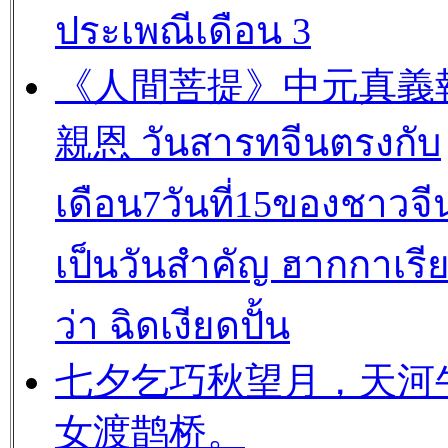
ประเพณีเดือน 3
《人間菩提》中元真義
親恩 วันสารทจีนตรงกับ
เดือน7วันที่15ของชาวจี
เป็นวันสำคัญ ฮากกาเรี
ว่า ฉิดเงียดปั้น
七夕乞巧秋望月，天河
女渡鹊桥。