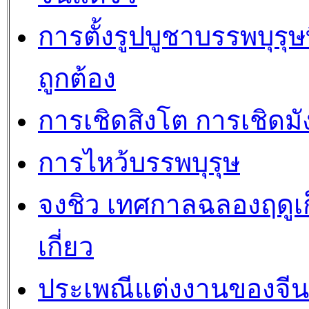
การตั้งรูปบูชาบรรพบุรุษท
ถูกต้อง
การเชิดสิงโต การเชิดมั
การไหว้บรรพบุรุษ
จงชิว เทศกาลฉลองฤดูเ
เกี่ยว
ประเพณีแต่งงานของจีน