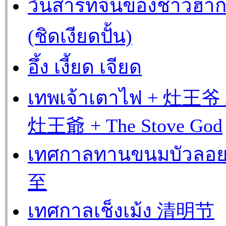
วันสารทจีนของชาวฮา
(ชิดเงียดปั้น)
อึ้ง เงี้ยด เจียด
เทพเจ้าเตาไฟ + 灶王爷 
灶王爺 + The Stove God
เทศกาลทานขนมบัวลอ
至
เทศกาลเช็งเม้ง 清明节