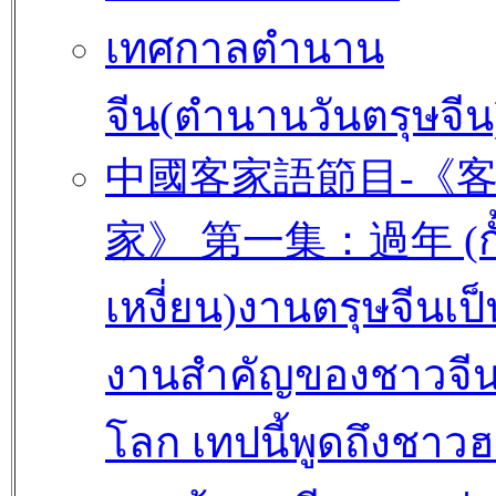
เทศกาลตำนาน
จีน(ตำนานวันตรุษจีน
中國客家語節目-《
家》 第一集：過年 (กั
เหงี่ยน)งานตรุษจีนเป็
งานสำคัญของชาวจีนท
โลก เทปนี้พูดถึงชาว