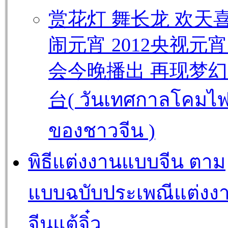
赏花灯 舞长龙 欢天
闹元宵 2012央视元
会今晚播出 再现梦
台( วันเทศกาลโคมไ
ของชาวจีน )
พิธีแต่งงานแบบจีน ตาม
แบบฉบับประเพณีแต่งง
จีนแต้จิ๋ว