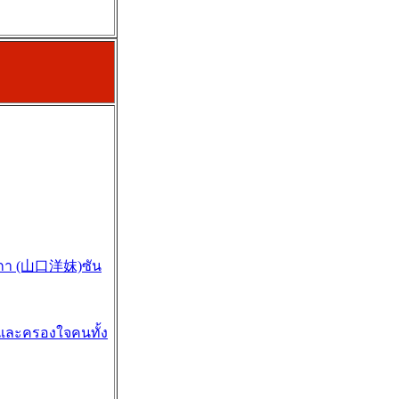
ฮากกา (山口洋妺)ซัน
ช และครองใจคนทั้ง