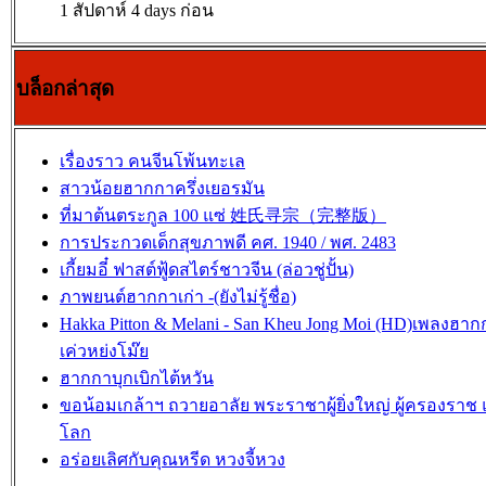
1 สัปดาห์ 4 days ก่อน
บล็อกล่าสุด
เรื่องราว คนจีนโพ้นทะเล
สาวน้อยฮากกาครึ่งเยอรมัน
ที่มาต้นตระกูล 100 แซ่ 姓氏寻宗（完整版）
การประกวดเด็กสุขภาพดี คศ. 1940 / พศ. 2483
เกี้ยมอี๋ ฟาสต์ฟู้ดสไตร์ชาวจีน (ล่อวชู่ปั้น)
ภาพยนต์ฮากกาเก่า -(ยังไม่รู้ชื่อ)
Hakka Pitton & Melani - San Kheu Jong Moi (HD)เพลง
เค่วหย่งโม๊ย
ฮากกาบุกเบิกไต้หวัน
ขอน้อมเกล้าฯ ถวายอาลัย พระราชาผู้ยิ่งใหญ่ ผู้ครองรา
โลก
อร่อยเลิศกับคุณหรีด หวงจี้หวง