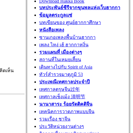
Download Hakka Book
บทประพันธ์ซีรีจากขุนพลแห่งเว็บฮากกา
ข้อมูลตระกูลแซ่
บทเขียนของ ศูนย์ฮากกาศึกษา
หนังสือเพลง
ซานเกอเพลงพื้นบ้านฮากกา
เพลง ไหง่ เฮ้ ฮากกาหงิ่น
รวมแผนที่ เมืองต่างๆ
สถานที่ในเหมยเสี้ยน
เดินทางไปกับ Spirit of Asia
ิดเห็น
ทัวร์สำรวจมาตุภูมิ 53
ประเพณีเทศกาลประจำปี
เทศกาลตรุษจีน过年
เทศกาลเช็งเม้ง 清明节
นานาสาระ ร้อยรัดติคติจีน
เทคนิคการวาดภาพแบบจีน
รวมเรื่อง ชาจีน
ประวัติหน่วยงานต่างๆ