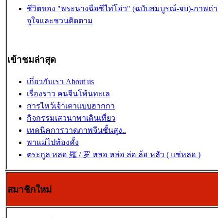
ชีวิตของ "พระนางฉือซีไท่โฮ่ว" (ฉบับสมบูรณ์-จบ)-ภาพถ่า
จุใจและชวนติดตาม
เข้าชมล่าสุด
เกี่ยวกับเรา About us
เรื่องราว คนจีนโพ้นทะเล
การไหว้เจ้าเตาแบบฮากกา
กิจกรรมเสวนาพาเดินเที่ยว
เทคนิคการวาดภาพจีนชั้นสูง..
พาแม่ไปท้องคั้ง
ตระกูล หลอ 羅 / 罗 หลอ หล่อ ล่อ ล้อ หลัว ( แซ่หลอ )
สมาชิกใหม่