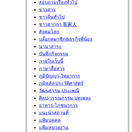
สอบถามเรื่องทั่วไป
ข่าวสาร
ชาวจีนทั่วไป
ชาวฮากกา 客家人
สังคมโลก
บล๊อกสมาชิก&ธุรกิจพี่น้อง
นานาสาระ
บันทึกกิจกรรม
ภายในเว็บนี้
ภาษาสื่อสาร
ภูมิปัญญา-วิทยาการ
ภูมิหลัง-ประวัติศาสตร์
วัฒนธรรม-ประเพณี
ศิลป-วรรณกรรม-บทเพลง
อาหาร-โภชนาการ
แนะนำสถานที่
แฟ้มบุคคล
แฟ้มหน่วยงาน