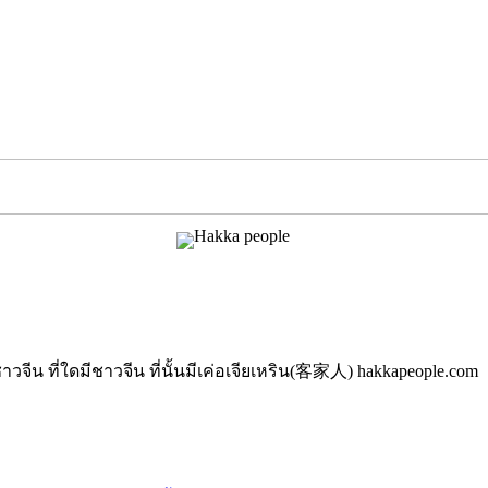
นมีชาวจีน ที่ใดมีชาวจีน ที่นั้นมีเค่อเจียเหริน(客家人) hakkapeople.com