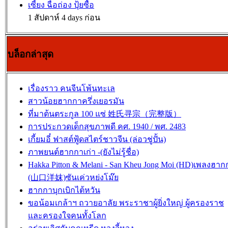
เซี้ยง ฉื่อถ่อง ปุ้ยซื้อ
1 สัปดาห์ 4 days ก่อน
บล็อกล่าสุด
เรื่องราว คนจีนโพ้นทะเล
สาวน้อยฮากกาครึ่งเยอรมัน
ที่มาต้นตระกูล 100 แซ่ 姓氏寻宗（完整版）
การประกวดเด็กสุขภาพดี คศ. 1940 / พศ. 2483
เกี้ยมอี๋ ฟาสต์ฟู้ดสไตร์ชาวจีน (ล่อวชู่ปั้น)
ภาพยนต์ฮากกาเก่า -(ยังไม่รู้ชื่อ)
Hakka Pitton & Melani - San Kheu Jong Moi (HD)เพลงฮาก
(山口洋妺)ซันเค่วหย่งโม๊ย
ฮากกาบุกเบิกไต้หวัน
ขอน้อมเกล้าฯ ถวายอาลัย พระราชาผู้ยิ่งใหญ่ ผู้ครองราช
และครองใจคนทั้งโลก