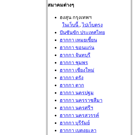
สมาคมต่างๆ
ฮงสุน กรุงเทพฯ
ในเว็บนี้
,
ไปเว็บตรง
ปันซันขัก ประเทศไทย
ฮากกา เหมยเซี้ยน
ฮากกา ขอนแก่น
ฮากกา จันทบุรี
ฮากกา ชุมพร
ฮากกา เชียงใหม่
ฮากกา ตรัง
ฮากกา ตาก
ฮากกา นครปฐม
ฮากกา นครราชสีมา
ฮากกา นครศรีฯ
ฮากกา นครสวรรค์
ฮากกา บุรีรัมย์
ฮากกา เบตงยะลา