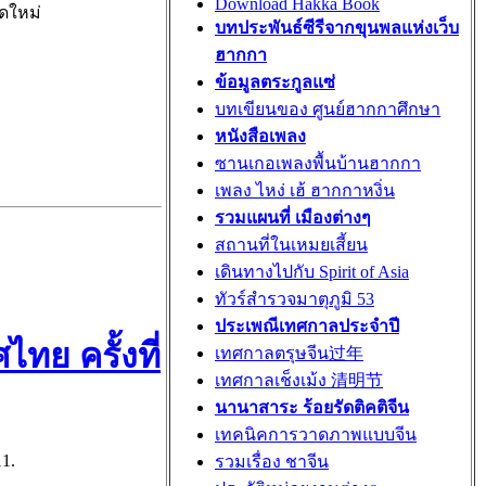
Download Hakka Book
ุดใหม่
บทประพันธ์ซีรีจากขุนพลแห่งเว็บ
ฮากกา
ข้อมูลตระกูลแซ่
บทเขียนของ ศูนย์ฮากกาศึกษา
หนังสือเพลง
ซานเกอเพลงพื้นบ้านฮากกา
เพลง ไหง่ เฮ้ ฮากกาหงิ่น
รวมแผนที่ เมืองต่างๆ
สถานที่ในเหมยเสี้ยน
เดินทางไปกับ Spirit of Asia
ทัวร์สำรวจมาตุภูมิ 53
ประเพณีเทศกาลประจำปี
ทย ครั้งที่
เทศกาลตรุษจีน过年
เทศกาลเช็งเม้ง 清明节
นานาสาระ ร้อยรัดติคติจีน
เทคนิคการวาดภาพแบบจีน
1.
รวมเรื่อง ชาจีน