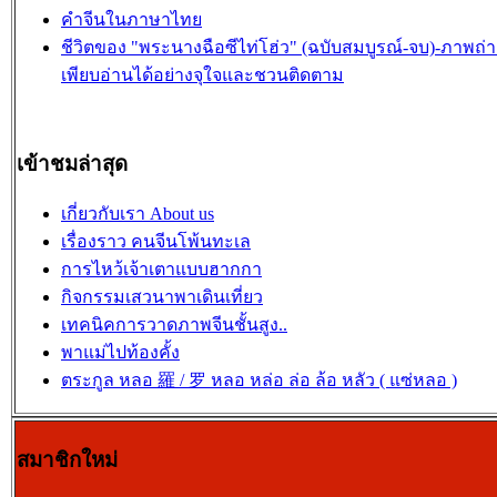
คำจีนในภาษาไทย
ชีวิตของ "พระนางฉือซีไท่โฮ่ว" (ฉบับสมบูรณ์-จบ)-ภาพถ่
เพียบอ่านได้อย่างจุใจและชวนติดตาม
เข้าชมล่าสุด
เกี่ยวกับเรา About us
เรื่องราว คนจีนโพ้นทะเล
การไหว้เจ้าเตาแบบฮากกา
กิจกรรมเสวนาพาเดินเที่ยว
เทคนิคการวาดภาพจีนชั้นสูง..
พาแม่ไปท้องคั้ง
ตระกูล หลอ 羅 / 罗 หลอ หล่อ ล่อ ล้อ หลัว ( แซ่หลอ )
สมาชิกใหม่