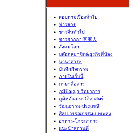
สอบถามเรื่องทั่วไป
ข่าวสาร
ชาวจีนทั่วไป
ชาวฮากกา 客家人
สังคมโลก
บล๊อกสมาชิก&ธุรกิจพี่น้อง
นานาสาระ
บันทึกกิจกรรม
ภายในเว็บนี้
ภาษาสื่อสาร
ภูมิปัญญา-วิทยาการ
ภูมิหลัง-ประวัติศาสตร์
วัฒนธรรม-ประเพณี
ศิลป-วรรณกรรม-บทเพลง
อาหาร-โภชนาการ
แนะนำสถานที่