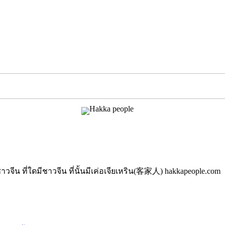
นมีชาวจีน ที่ใดมีชาวจีน ที่นั้นมีเค่อเจียเหริน(客家人) hakkapeople.com