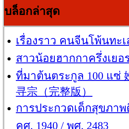
บล็อกล่าสุด
เรื่องราว คนจีนโพ้นทะเ
สาวน้อยฮากกาครึ่งเยอร
ที่มาต้นตระกูล 100 แซ
寻宗（完整版）
การประกวดเด็กสุขภาพด
คศ. 1940 / พศ. 2483