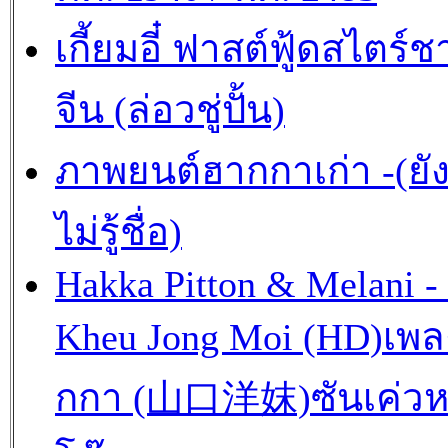
เกี้ยมอี๋ ฟาสต์ฟู้ดสไตร์ช
จีน (ล่อวชู่ปั้น)
ภาพยนต์ฮากกาเก่า -(ยั
ไม่รู้ชื่อ)
Hakka Pitton & Melani -
Kheu Jong Moi (HD)เพ
กกา (山口洋妺)ซันเค่วห