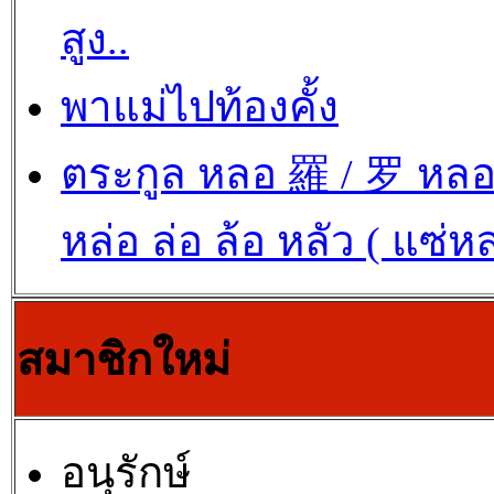
สูง..
พาแม่ไปท้องคั้ง
ตระกูล หลอ 羅 / 罗 หล
หล่อ ล่อ ล้อ หลัว ( แซ่ห
สมาชิกใหม่
อนุรักษ์