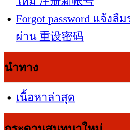
ใหม่ 注册新帐号
Forgot password แจ้งลืม
ผ่าน 重设密码
นำทาง
เนื้อหาล่าสุด
กระดานสนทนาใหม่