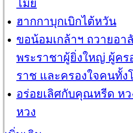
โม๊ย
ฮากกาบุกเบิกไต้หวัน
ขอน้อมเกล้าฯ ถวายอาล
พระราชาผู้ยิ่งใหญ่ ผู้คร
ราช และครองใจคนทั้ง
อร่อยเลิศกับคุณหรีด หวง
หวง