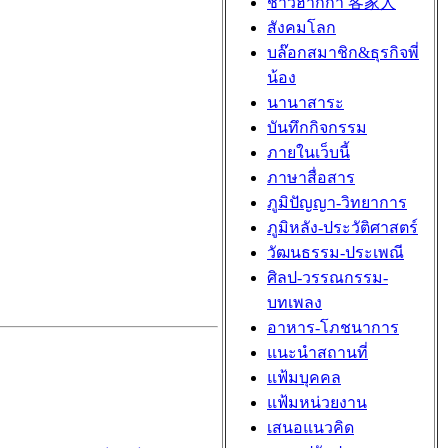
ชาวฮากกา 客家人
สังคมโลก
บล๊อกสมาชิก&ธุรกิจพี่
น้อง
นานาสาระ
บันทึกกิจกรรม
ภายในเว็บนี้
ภาษาสื่อสาร
ภูมิปัญญา-วิทยาการ
ภูมิหลัง-ประวัติศาสตร์
วัฒนธรรม-ประเพณี
ศิลป-วรรณกรรม-
บทเพลง
อาหาร-โภชนาการ
แนะนำสถานที่
แฟ้มบุคคล
แฟ้มหน่วยงาน
เสนอแนวคิด