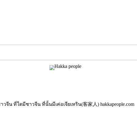
นมีชาวจีน ที่ใดมีชาวจีน ที่นั้นมีเค่อเจียเหริน(客家人) hakkapeople.com