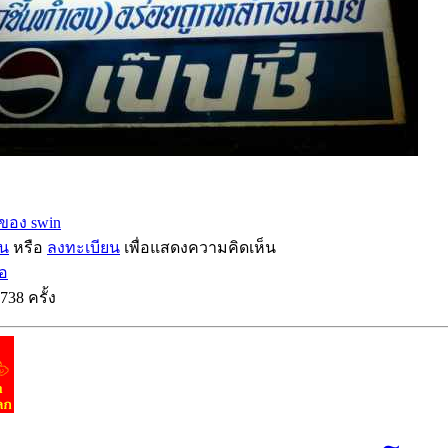
ของ swin
ิน
หรือ
ลงทะเบียน
เพื่อแสดงความคิดเห็น
่อ
738 ครั้ง