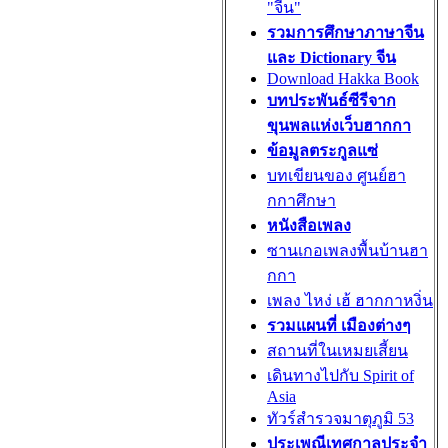
"จีน"
รวมการศึกษาภาษาจีน
และ Dictionary จีน
Download Hakka Book
บทประพันธ์ซีรีจาก
ขุนพลแห่งเว็บฮากกา
ข้อมูลตระกูลแซ่
บทเขียนของ ศูนย์ฮา
กกาศึกษา
หนังสือเพลง
ซานเกอเพลงพื้นบ้านฮา
กกา
เพลง ไหง่ เฮ้ ฮากกาหงิ่น
รวมแผนที่ เมืองต่างๆ
สถานที่ในเหมยเสี้ยน
เดินทางไปกับ Spirit of
Asia
ทัวร์สำรวจมาตุภูมิ 53
ประเพณีเทศกาลประจำ