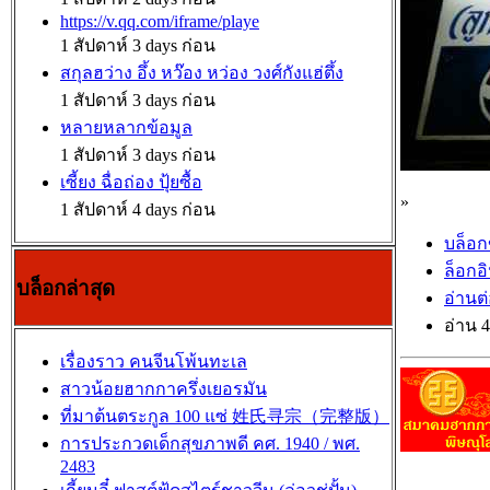
https://v.qq.com/iframe/playe
1 สัปดาห์ 3 days ก่อน
สกุลฮว่าง อึ้ง หว๊อง หว่อง วงศ์กังแฮ่ตึ้ง
1 สัปดาห์ 3 days ก่อน
หลายหลากข้อมูล
1 สัปดาห์ 3 days ก่อน
เซี้ยง ฉื่อถ่อง ปุ้ยซื้อ
»
1 สัปดาห์ 4 days ก่อน
บล็อก
ล็อกอ
บล็อกล่าสุด
อ่านต
อ่าน 4
เรื่องราว คนจีนโพ้นทะเล
สาวน้อยฮากกาครึ่งเยอรมัน
ที่มาต้นตระกูล 100 แซ่ 姓氏寻宗（完整版）
การประกวดเด็กสุขภาพดี คศ. 1940 / พศ.
2483