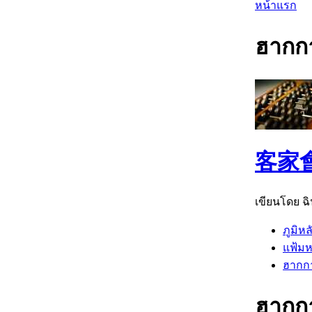
หน้าแรก
ฮาก
客家
เขียนโดย ฉิน
ภูมิหล
แฟ้มห
ฮาก
ฮาก