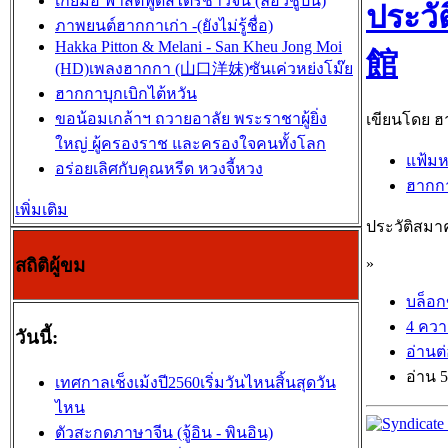
เกี้ยมอี๋ ฟาสต์ฟู้ดสไตร์ชาวจีน (ล่อวชู่ปั้น)
ประว
ภาพยนต์ฮากกาเก่า -(ยังไม่รู้ชื่อ)
Hakka Pitton & Melani - San Kheu Jong Moi
館
(HD)เพลงฮากกา (山口洋妺)ซันเค่วหย่งโม๊ย
ฮากกาบุกเบิกไต้หวัน
ขอน้อมเกล้าฯ ถวายอาลัย พระราชาผู้ยิ่ง
เขียนโดย ฮา
ใหญ่ ผู้ครองราช และครองใจคนทั้งโลก
แฟ้มห
อร่อยเลิศกับคุณหรีด หวงจี้หวง
ฮาก
เพิ่มเติม
ประวัติสมา
สถิติผู้ขม
»
บล็อ
4 ควา
วันนี้:
อ่านต
อ่าน 5
เทศกาลเช็งเม้งปี2560เริ่มวันไหนสิ้นสุดวัน
ไหน
ตัวสะกดภาษาจีน (จู้อิน - พินอิน)