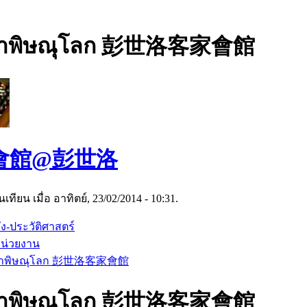
กาพิษณุโลก 彭世洛客家會館
會館@彭世洛
เทียน เมื่อ อาทิตย์, 23/02/2014 - 10:31.
ัง-ประวัติศาสตร์
น่วยงาน
กาพิษณุโลก 彭世洛客家會館
กาพิษณุโลก 彭世洛客家會館