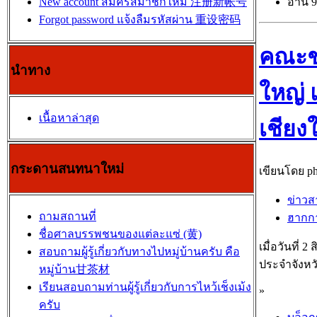
อ่าน 9
New account สมัครสมาชิกใหม่ 注册新帐号
Forgot password แจ้งลืมรหัสผ่าน 重设密码
คณะชา
นำทาง
ใหญ่ 
เนื้อหาล่าสุด
เชียง
กระดานสนทนาใหม่
เขียนโดย pho
ข่าวส
ถามสถานที่
ฮาก
ชื่อศาลบรรพชนของแต่ละแซ่ (黄)
เมื่อวันที่
สอบถามผู้รู้เกี่ยวกับทางไปหมู่บ้านครับ คือ
ประจำจังหวั
หมู่บ้าน甘茶材
เรียนสอบถามท่านผู้รู้เกี่ยวกับการไหว้เช็งเม้ง
»
ครับ