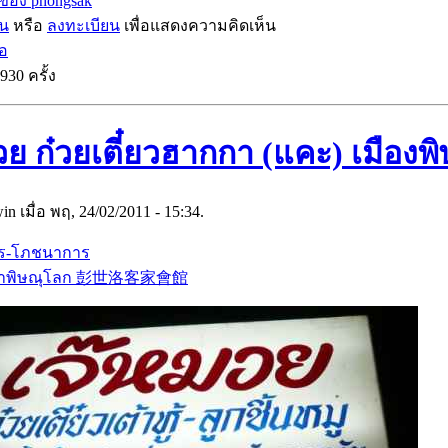
ของ phongsak
ิน
หรือ
ลงทะเบียน
เพื่อแสดงความคิดเห็น
่อ
930 ครั้ง
วย ก๋วยเตี๋ยวฮากกา (แคะ) เมืองพ
n เมื่อ พฤ, 24/02/2011 - 15:34.
ร-โภชนาการ
กาพิษณุโลก 彭世洛客家會館