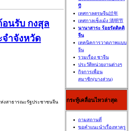
ปี
เทศกาลตรุษจีน过年
เทศกาลเช็งเม้ง 清明节
้อนรับ กงสุล
นานาสาระ ร้อยรัดติคติ
จีน
จำจังหวัด
เทคนิคการวาดภาพแบบ
จีน
รวมเรื่อง ชาจีน
ประวัติหน่วยงานต่างๆ
กิจการเพื่อน
สมาชิก(บางส่วน)
กระทู้เคลื่อนไหวล่าสุด
ญ่ แห่งสาธารณะรัฐประชาชนจีน
ถามสถานที่
ขอคำแนะนำเรื่องหาครู