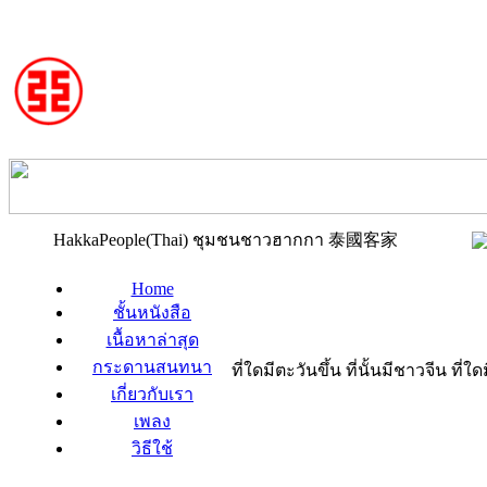
HakkaPeople(Thai) ชุมชนชาวฮากกา 泰國客家
Home
ชั้นหนังสือ
เนื้อหาล่าสุด
กระดานสนทนา
ที่ใดมีตะวันขึ้น ที่นั้นมีชาวจีน ที
เกี่ยวกับเรา
เพลง
วิธีใช้