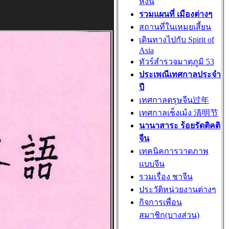
หงิ่น
รวมแผนที่ เมืองต่างๆ
สถานที่ในเหมยเสี้ยน
เดินทางไปกับ Spirit of
Asia
ทัวร์สำรวจมาตุภูมิ 53
ประเพณีเทศกาลประจำ
ปี
เทศกาลตรุษจีน过年
เทศกาลเช็งเม้ง 清明节
นานาสาระ ร้อยรัดติคติ
จีน
เทคนิคการวาดภาพ
แบบจีน
รวมเรื่อง ชาจีน
ประวัติหน่วยงานต่างๆ
กิจการเพื่อน
สมาชิก(บางส่วน)