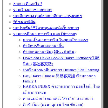
ฮากกา คืออะไร ?
รวมเรื่องเล่าชาวฮากกา
บทเขียนของ ศูนย์ฮากกาศึกษา - กรุงเทพฯ
56 ชนชาติจีน
บทประพันธ์ซีรีจากขุนพลแห่งเว็บฮากกา
รวมการศึกษา ภาษาจีน และ Dictionary
ความเป็นมาภาษาจีน ในยุคสมัยของเรา
ตัวอักษรจีนและภาษาถิ่น
ตัวสะกดภาษาจีน (จู้อิน - พินอิน)
Download Hakka Book & Hakka Dictionary ได้ที่
นี่ค่ะ (基础客家话)
บทเรียนภาษาจีนฮากกา Distance, Self Learning
Easy Hakka Chinese 簡易客家話 เรียนฮากกา
Family 1
HAKKA INDEX คำอ่านฮากกา ออนไลน์.. ไหง่
เฮ้ ฮากกาหงิ่น
คำแนะนำการออกเสียง"สระ"ภาษาฮากกา
ดิกขักว้อย (พจนานุกรม ไทย-ขักวอย)