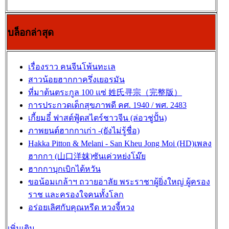
บล็อกล่าสุด
เรื่องราว คนจีนโพ้นทะเล
สาวน้อยฮากกาครึ่งเยอรมัน
ที่มาต้นตระกูล 100 แซ่ 姓氏寻宗（完整版）
การประกวดเด็กสุขภาพดี คศ. 1940 / พศ. 2483
เกี้ยมอี๋ ฟาสต์ฟู้ดสไตร์ชาวจีน (ล่อวชู่ปั้น)
ภาพยนต์ฮากกาเก่า -(ยังไม่รู้ชื่อ)
Hakka Pitton & Melani - San Kheu Jong Moi (HD)เพลง
ฮากกา (山口洋妺)ซันเค่วหย่งโม๊ย
ฮากกาบุกเบิกไต้หวัน
ขอน้อมเกล้าฯ ถวายอาลัย พระราชาผู้ยิ่งใหญ่ ผู้ครอง
ราช และครองใจคนทั้งโลก
อร่อยเลิศกับคุณหรีด หวงจี้หวง
เพิ่มเติม