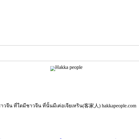
นมีชาวจีน ที่ใดมีชาวจีน ที่นั้นมีเค่อเจียเหริน(客家人) hakkapeople.com