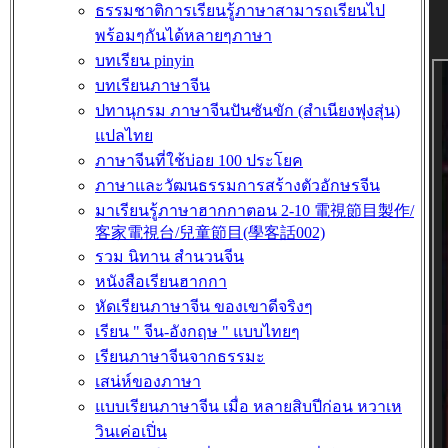
ธรรมชาติการเรียนรู้ภาษาสามารถเรียนไป
พร้อมๆกันได้หลายๆภาษา
บทเรียน pinyin
บทเรียนภาษาจีน
ปทานุกรม ภาษาจีนปันซันขัก (สำเนียงฟุงสุ่น)
แปลไทย
ภาษาจีนที่ใช้บ่อย 100 ประโยค
ภาษาและวัฒนธรรมการสร้างตัวอักษรจีน
มาเรียนรู้ภาษาฮากกาตอน 2-10 電視節目製作/
客家電視台/兒童節目(學客話002)
รวม นิทาน สำนวนจีน
หนังสือเรียนฮากกา
หัดเรียนภาษาจีน ของเขาดีจริงๆ
เรียน " จีน-อังกฤษ " แบบไทยๆ
เรียนภาษาจีนจากธรรมะ
เสน่ห์ของภาษา
แบบเรียนภาษาจีน เมื่อ หลายสิบปีก่อน หวาเห
วินเค่อเปิ่น