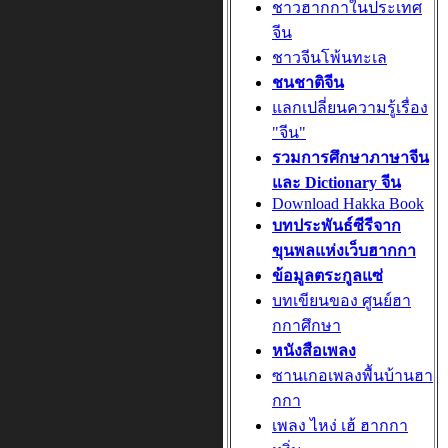
ชาวฮากกาในประเทศ
จีน
ชาวจีนโพ้นทะเล
ชนชาติจีน
แลกเปลี่ยนความรู้เรื่อง
"จีน"
รวมการศึกษาภาษาจีน
และ Dictionary จีน
Download Hakka Book
บทประพันธ์ซีรีจาก
ขุนพลแห่งเว็บฮากกา
ข้อมูลตระกูลแซ่
บทเขียนของ ศูนย์ฮา
กกาศึกษา
หนังสือเพลง
ซานเกอเพลงพื้นบ้านฮา
กกา
เพลง ไหง่ เฮ้ ฮากกา