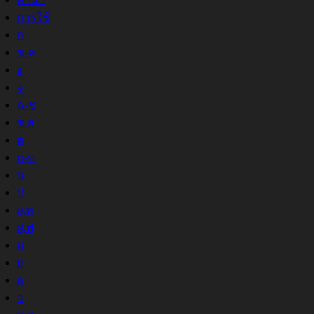
การใช้
ก
ข-ค
ง
จ
ฉ-ช
ซ,ส
ต
ถ-ท
น
ป
ผ,พ
ฝ,ฟ
ม
ย
ล
ว