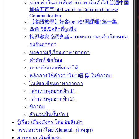
๕๐๐ คำ ในการสื่อสารภาษาจีนทั่วไป 普通中国
通信五百字 500 words in Common Chinese
Communication
【客語教學】好客ing_哈!開課囉! 第一集
四角 วิธีเปิดดิกที่ถูกลืม
梅縣客家腔調會話 - สนทนาภาษาสำเนียงหม่อ
ยแย้นฮากกา
ขอความรู้เรื่อง ภาษาฮากกา
คำศัพท์ ขักว้อย
ภาษาจีนแคะที่ผมจำได้
หลักการใช้คำว่า "ไม่" 唔 毋 ในขักวอย
ไหง่ขอเขียนภาษาฮากกา
"สำนวนพูดฮากฟ้า 1"
"สำนวนพูดฮากฟ้า 2"
ขักวอย
สำนวนปั้นซั้นขัก 1
รู้เรื่อง เมืองมังกร โดย ยับสินฝ่า
วรรณกรรม (โดย Xjungrai , กิ้วหยุก)
สาระจาก เฉินซิ่วเชง