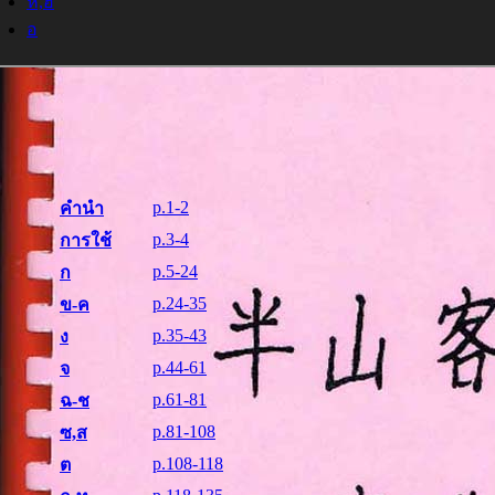
ห,ฮ
อ