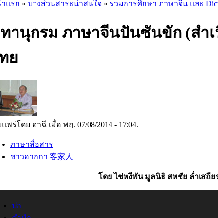
้าแรก
»
บางส่วนสาระน่าสนใจ
»
รวมการศึกษา ภาษาจีน และ Dict
ทานุกรม ภาษาจีนปันซันขัก (สำเน
ทย
ยแพร่โดย อาฉี เมื่อ พฤ. 07/08/2014 - 17:04.
ภาษาสื่อสาร
ชาวฮากกา 客家人
โดย ไช่หงีพัน มูลนิธิ สหชัย ล่ำเสถีย
ปก
คำนำ