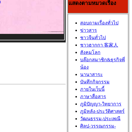
แสดงตามหมวดเรื่อง
สอบถามเรื่องทั่วไป
ข่าวสาร
ชาวจีนทั่วไป
ชาวฮากกา 客家人
สังคมโลก
บล๊อกสมาชิก&ธุรกิจพี่
น้อง
นานาสาระ
บันทึกกิจกรรม
ภายในเว็บนี้
ภาษาสื่อสาร
ภูมิปัญญา-วิทยาการ
ภูมิหลัง-ประวัติศาสตร์
วัฒนธรรม-ประเพณี
ศิลป-วรรณกรรม-