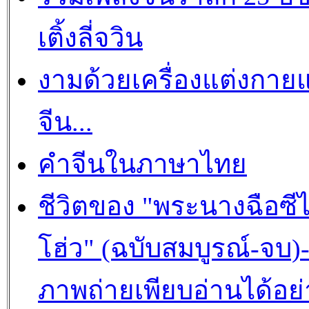
เติ้งลี่จวิน
งามด้วยเครื่องแต่งกาย
จีน...
คำจีนในภาษาไทย
ชีวิตของ "พระนางฉือซีไ
โฮ่ว" (ฉบับสมบูรณ์-จบ)
ภาพถ่ายเพียบอ่านได้อย่