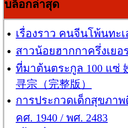
บล็อกล่าสุด
เรื่องราว คนจีนโพ้นทะเ
สาวน้อยฮากกาครึ่งเยอร
ที่มาต้นตระกูล 100 แซ
寻宗（完整版）
การประกวดเด็กสุขภาพด
คศ. 1940 / พศ. 2483