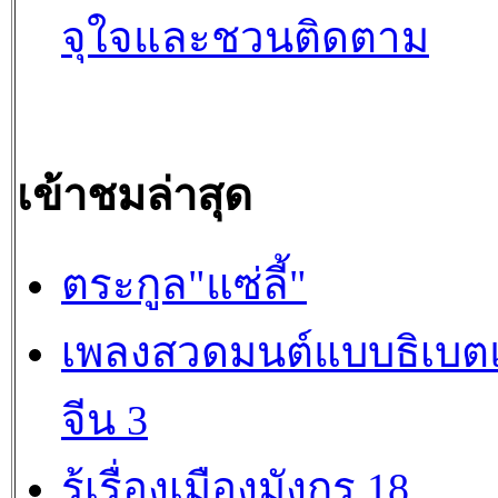
จุใจและชวนติดตาม
เข้าชมล่าสุด
ตระกูล"แซ่ลี้"
เพลงสวดมนต์แบบธิเบต
จีน 3
รู้เรื่องเมืองมังกร 18