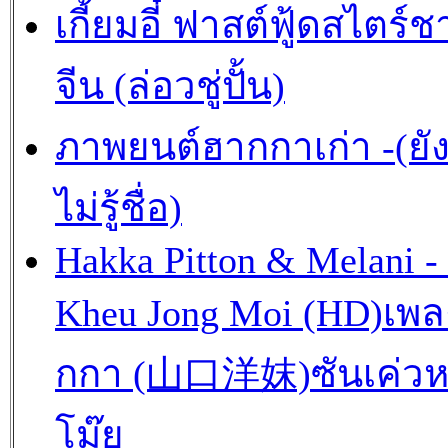
เกี้ยมอี๋ ฟาสต์ฟู้ดสไตร์ช
จีน (ล่อวชู่ปั้น)
ภาพยนต์ฮากกาเก่า -(ยั
ไม่รู้ชื่อ)
Hakka Pitton & Melani -
Kheu Jong Moi (HD)เพ
กกา (山口洋妺)ซันเค่วห
โม๊ย