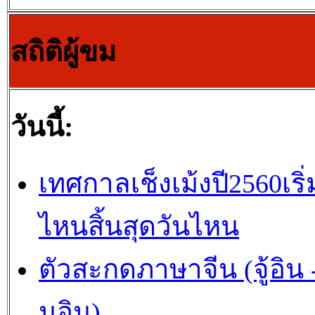
สถิติผู้ขม
วันนี้:
เทศกาลเช็งเม้งปี2560เริ่
ไหนสิ้นสุดวันไหน
ตัวสะกดภาษาจีน (จู้อิน -
นอิน)