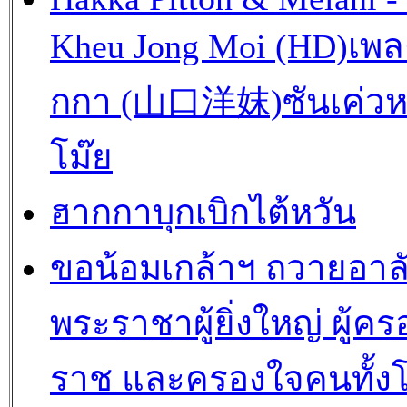
Kheu Jong Moi (HD)เพ
กกา (山口洋妺)ซันเค่วห
โม๊ย
ฮากกาบุกเบิกไต้หวัน
ขอน้อมเกล้าฯ ถวายอาล
พระราชาผู้ยิ่งใหญ่ ผู้คร
ราช และครองใจคนทั้ง