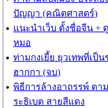
ปัญญา (คณิตศาสตร์)
แนะนำเว็บ ตั้งชื่อจีน + ด
หมอ
ท่ามกงเยี้ย ยุวเทพที่เป็
ฮากกา (จบ)
พิธีการล้างอาถรรพ์ ตา
ระธิเบต สายสีแดง