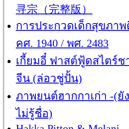
寻宗（完整版）
การประกวดเด็กสุขภาพด
คศ. 1940 / พศ. 2483
เกี้ยมอี๋ ฟาสต์ฟู้ดสไตร์ช
จีน (ล่อวชู่ปั้น)
ภาพยนต์ฮากกาเก่า -(ยั
ไม่รู้ชื่อ)
Hakka Pitton & Melani -