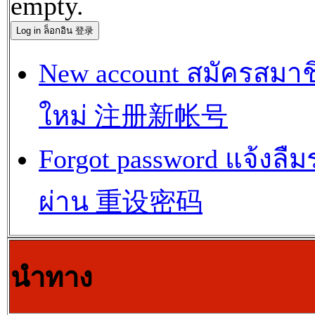
empty.
New account สมัครสมาช
ใหม่ 注册新帐号
Forgot password แจ้งลืม
ผ่าน 重设密码
นำทาง